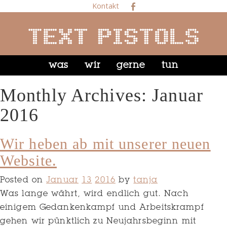
Kontakt
was
wir
gerne
tun
Monthly Archives: Januar
2016
Wir heben ab mit unserer neuen
Website.
Posted on
Januar
13
2016
by
tanja
Was lange währt, wird endlich gut. Nach
einigem Gedankenkampf und Arbeitskrampf
gehen wir pünktlich zu Neujahrsbeginn mit