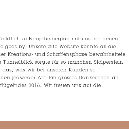
Kontakt
was
wir
gerne
tun
nktlich zu Neujahrsbeginn mit unserer neuen
e goes by. Unsere alte Website konnte all die
der Kreations- und Schaffensphase bewahrheitete
te Tunnelblick sorgte für so manchen Stolperstein.
u das, was wir bei unseren Kunden so
ionen jedweder Art. Ein grosses Dankeschön an
flügelndes 2016. Wir freuen uns auf die