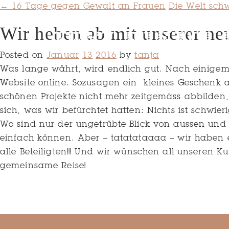
← 16 Tage gegen Gewalt an Frauen
Die Welt sch
Wir heben ab mit unserer ne
Posted on
Januar
13
2016
by
tanja
Was lange währt, wird endlich gut. Nach einige
Website online. Sozusagen ein kleines Geschenk an
schönen Projekte nicht mehr zeitgemäss abbilden,
sich, was wir befürchtet hatten: Nichts ist schwie
Wo sind nur der ungetrübte Blick von aussen und
einfach können. Aber – tatatataaaa – wir haben 
alle Beteiligten!!! Und wir wünschen all unseren
gemeinsame Reise!