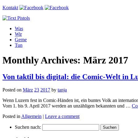
Kontakt
Was
Wir
Gerne
Tun
Monthly Archives: März 2017
Von taktil bis digital: die Comic-Welt in L
Posted on
März
23
2017
by
tanja
Wenn Luzern fest in Comic-Händen ist, ein buntes Volk an internati
Vom 1. bis 9. April 2017 werden an unzähligen bekannten und …
Co
Posted in
Allgemein
|
Leave a comment
Suchen nach: