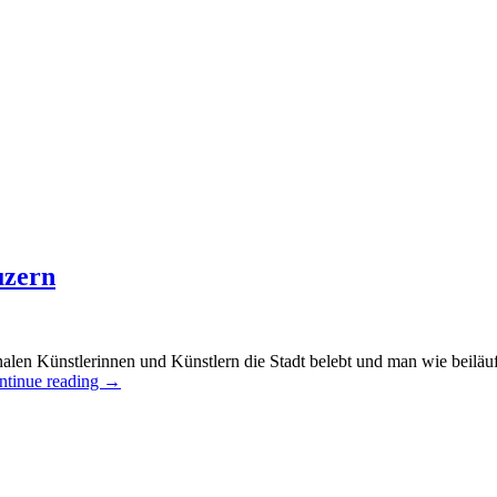
uzern
onalen Künstlerinnen und Künstlern die Stadt belebt und man wie bei
ntinue reading
→