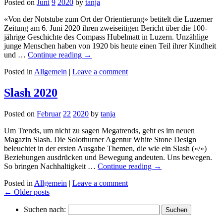
Posted on
Juni
9
2020
by
tanja
«Von der Notstube zum Ort der Orientierung» betitelt die Luzerner
Zeitung am 6. Juni 2020 ihren zweiseitigen Bericht über die 100-
jährige Geschichte des Compass Hubelmatt in Luzern. Unzählige
junge Menschen haben von 1920 bis heute einen Teil ihrer Kindheit
und …
Continue reading
→
Posted in
Allgemein
|
Leave a comment
Slash 2020
Posted on
Februar
22
2020
by
tanja
Um Trends, um nicht zu sagen Megatrends, geht es im neuen
Magazin Slash. Die Solothurner Agentur White Stone Design
beleuchtet in der ersten Ausgabe Themen, die wie ein Slash («/»)
Beziehungen ausdrücken und Bewegung andeuten. Uns bewegen.
So bringen Nachhaltigkeit …
Continue reading
→
Posted in
Allgemein
|
Leave a comment
← Older posts
Suchen nach: