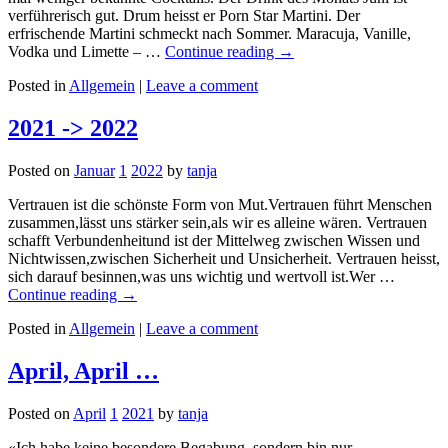
verführerisch gut. Drum heisst er Porn Star Martini. Der
erfrischende Martini schmeckt nach Sommer. Maracuja, Vanille,
Vodka und Limette – …
Continue reading
→
Posted in
Allgemein
|
Leave a comment
2021 -> 2022
Posted on
Januar
1
2022
by
tanja
Vertrauen ist die schönste Form von Mut.Vertrauen führt Menschen
zusammen,lässt uns stärker sein,als wir es alleine wären. Vertrauen
schafft Verbundenheitund ist der Mittelweg zwischen Wissen und
Nichtwissen,zwischen Sicherheit und Unsicherheit. Vertrauen heisst,
sich darauf besinnen,was uns wichtig und wertvoll ist.Wer …
Continue reading
→
Posted in
Allgemein
|
Leave a comment
April, April …
Posted on
April
1
2021
by
tanja
«Ich habe keine besondere Begabung, sondern bin nur