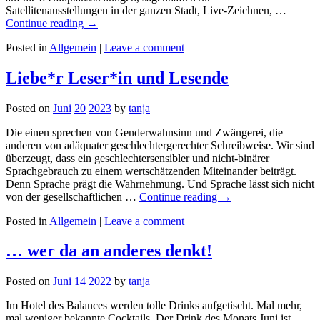
Satellitenausstellungen in der ganzen Stadt, Live-Zeichnen, …
Continue reading
→
Posted in
Allgemein
|
Leave a comment
Liebe*r Leser*in und Lesende
Posted on
Juni
20
2023
by
tanja
Die einen sprechen von Genderwahnsinn und Zwängerei, die
anderen von adäquater geschlechtergerechter Schreibweise. Wir sind
überzeugt, dass ein geschlechtersensibler und nicht-binärer
Sprachgebrauch zu einem wertschätzenden Miteinander beiträgt.
Denn Sprache prägt die Wahrnehmung. Und Sprache lässt sich nicht
von der gesellschaftlichen …
Continue reading
→
Posted in
Allgemein
|
Leave a comment
… wer da an anderes denkt!
Posted on
Juni
14
2022
by
tanja
Im Hotel des Balances werden tolle Drinks aufgetischt. Mal mehr,
mal weniger bekannte Cocktails. Der Drink des Monats Juni ist