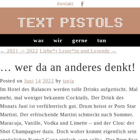
Kontakt
was
wir
gerne
tun
← 2021 -> 2022
Liebe*r Leser*in und Lesende →
… wer da an anderes denkt!
Posted on
Juni
14
2022
by
tanja
Im Hotel des Balances werden tolle Drinks aufgetischt. Mal
mehr, mal weniger bekannte Cocktails. Der Drink des
Monats Juni ist verführerisch gut. Drum heisst er Porn Star
Martini. Der erfrischende Martini schmeckt nach Sommer.
Maracuja, Vanille, Vodka und Limette – und der Clou: der
Shot Champagner dazu. Doch woher kommt eigentlich sein
anzüglicher Name? Ganz einfach «sex sells». Der Porn Star