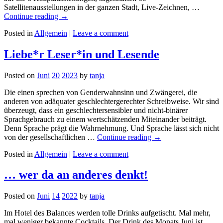
Satellitenausstellungen in der ganzen Stadt, Live-Zeichnen, …
Continue reading
→
Posted in
Allgemein
|
Leave a comment
Liebe*r Leser*in und Lesende
Posted on
Juni
20
2023
by
tanja
Die einen sprechen von Genderwahnsinn und Zwängerei, die
anderen von adäquater geschlechtergerechter Schreibweise. Wir sind
überzeugt, dass ein geschlechtersensibler und nicht-binärer
Sprachgebrauch zu einem wertschätzenden Miteinander beiträgt.
Denn Sprache prägt die Wahrnehmung. Und Sprache lässt sich nicht
von der gesellschaftlichen …
Continue reading
→
Posted in
Allgemein
|
Leave a comment
… wer da an anderes denkt!
Posted on
Juni
14
2022
by
tanja
Im Hotel des Balances werden tolle Drinks aufgetischt. Mal mehr,
mal weniger bekannte Cocktails. Der Drink des Monats Juni ist