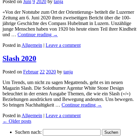
Posted on
Juni
9
2020
by
tanja
«Von der Notstube zum Ort der Orientierung» betitelt die Luzerner
Zeitung am 6. Juni 2020 ihren zweiseitigen Bericht über die 100-
jährige Geschichte des Compass Hubelmatt in Luzern. Unzählige
junge Menschen haben von 1920 bis heute einen Teil ihrer Kindheit
und …
Continue reading
→
Posted in
Allgemein
|
Leave a comment
Slash 2020
Posted on
Februar
22
2020
by
tanja
Um Trends, um nicht zu sagen Megatrends, geht es im neuen
Magazin Slash. Die Solothurner Agentur White Stone Design
beleuchtet in der ersten Ausgabe Themen, die wie ein Slash («/»)
Beziehungen ausdrücken und Bewegung andeuten. Uns bewegen.
So bringen Nachhaltigkeit …
Continue reading
→
Posted in
Allgemein
|
Leave a comment
← Older posts
Suchen nach: