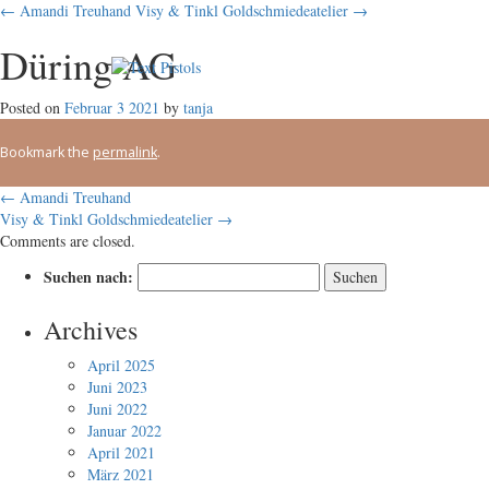
← Amandi Treuhand
Visy & Tinkl Goldschmiedeatelier →
Düring AG
Posted on
Februar
3
2021
by
tanja
Bookmark the
permalink
.
←
Amandi Treuhand
Visy & Tinkl Goldschmiedeatelier
→
Comments are closed.
Suchen nach:
Archives
April 2025
Juni 2023
Juni 2022
Januar 2022
April 2021
März 2021