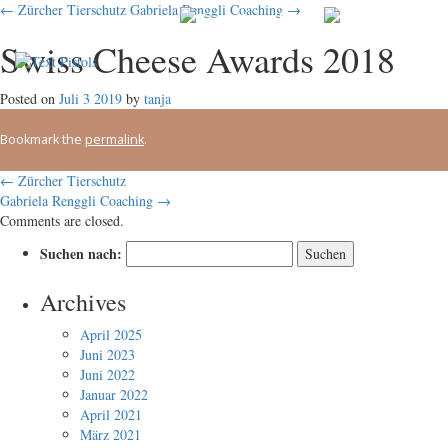
← Zürcher Tierschutz
Gabriela Renggli Coaching →
Kontakt
Swiss Cheese Awards 2018
was
wir
gerne
tun
Posted on
Juli
3
2019
by
tanja
Bookmark the
permalink
.
←
Zürcher Tierschutz
Gabriela Renggli Coaching
→
Comments are closed.
Suchen nach:
Archives
April 2025
Juni 2023
Juni 2022
Januar 2022
April 2021
März 2021