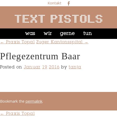
Kontakt
was
wir
gerne
tun
← Praxis Topal
Zuger Kantonsspital →
Pflegezentrum Baar
Posted on
Januar
19
2016
by
tanja
Bookmark the
permalink
.
←
Praxis Topal