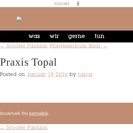
Kontakt
was
wir
gerne
tun
← Scooter Fashion
Pflegezentrum Baar →
Praxis Topal
Posted on
Januar
19
2016
by
tanja
Bookmark the
permalink
.
←
Scooter Fashion